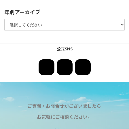
年別アーカイブ
公式SNS
ア
ア
ア
イ
イ
イ
コ
コ
コ
ン
ン
ン
リ
リ
リ
ン
ン
ン
ク
ク
ク
ご質問・お問合せがございましたら
お気軽にご相談ください。