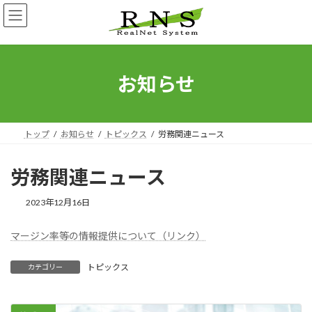
コ
ナ
ン
ビ
テ
ゲ
ン
ー
ツ
シ
へ
ョ
お知らせ
ス
ン
キ
に
ッ
移
プ
動
トップ
お知らせ
トピックス
労務関連ニュース
労務関連ニュース
2023年12月16日
マージン率等の情報提供について（リンク）
トピックス
カテゴリー