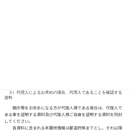
①お申し出受付け後、当社からご利用いただく所定の請求書
様式「保有個人データ開示等請求書」を郵送いたします。
②ご記入いただいた請求書、代理人によるお求めの場合は代
理人であることを確認する書類、手数料分の郵便為替（利用目的
の通知並びに開示の請求
の場合のみ）を上記個人情報問合せ窓口までご郵送くださ
い。
③上記請求書を受領後、ご本人確認のため、当社に登録して
いただいている個人情報のうちご本人確認可能な2項目程度（例：
電話番号と生年月日
等）の情報をお問合せさせていただきます。
④回答は原則としてご本人に対して書面（封書郵送）にてお
こないます。
　３）代理人によるお求めの場合、代理人であることを確認する
資料
開示等をお求めになる方が代理人様である場合は、代理人で
ある事を証明する資料及び代理人様ご自身を証明する資料を同封
してください。
各資料に含まれる本籍地情報は都道府県までとし、それ以降