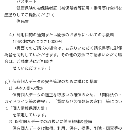
パスポート
健康保険の被保険者証（被保険者等記号・番号等は全桁を
墨塗りしてご提出ください）
住民票
４）利用目的の通知または開示のお求めについての手数料
1回のお求めにつき1,000円
（書面でのご請求の場合は、お送りいただく請求書等に郵便
為替を同封していただきます。その他の方法でご請求いただく場
合は、ご請求時にご相談さ
せていただきます。）
ｇ）保有個人データの安全管理のために講じた措置
1）基本方針の策定
保有個人データの適正な取扱いの確保のため、「関係法令・
ガイドライン等の遵守」、「質問及び苦情処理の窓口」等につい
て「個人情報保護方針」
を策定しています。
2）保有個人データの取扱いに係る規律の整備
保有個人データは取得、利用、保存、提供、削除・廃棄等の